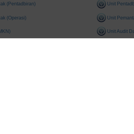
ak (Pentadbiran)
Unit Pentad
ak (Operasi)
Unit Peman
MMKN)
Unit Audit 
Unit Integr
an Acara Sarawak
Unit Pengur
an Sarawak
Unit Transf
Unit Digita