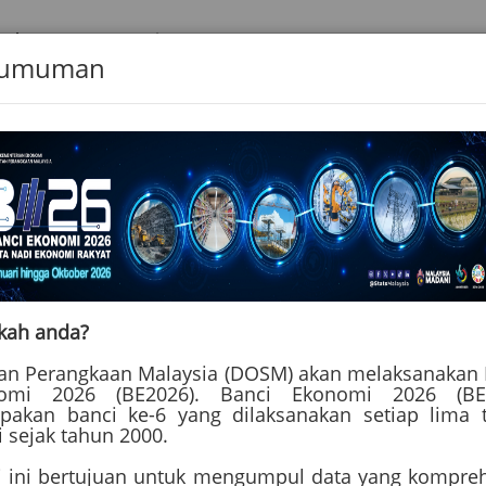
abatan Premier
gumuman
batan Premier Sarawak
Info Korporat
Direktori Staf
Me
kah anda?
tan Perangkaan Malaysia (DOSM) akan melaksanakan 
omi 2026 (BE2026). Banci Ekonomi 2026 (BE
pakan banci ke-6 yang dilaksanakan setiap lima 
i sejak tahun 2000.
i ini bertujuan untuk mengumpul data yang kompreh