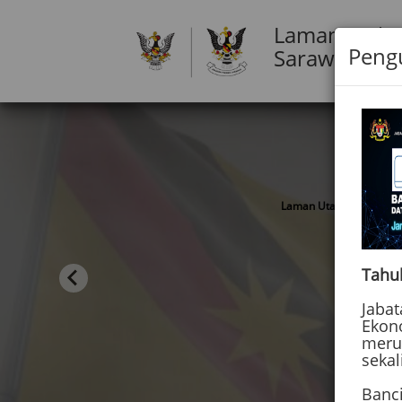
Laman Web J
Pen
Sarawak
Laman Utama
Ja
Tahu
Jaba
Ekon
meru
sekal
Banc