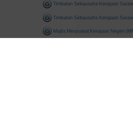
Timbalan Setiausaha Kerajaan Saraw
Timbalan Setiausaha Kerajaan Saraw
Majlis Mesyuarat Kerajaan Negeri (
Unit Perancang Ekonomi Sarawak
Unit Protokol, Istiadat dan Pengurus
Unit Keselamatan dan Penguatkuasa
Unit Komunikasi Awam Sarawak