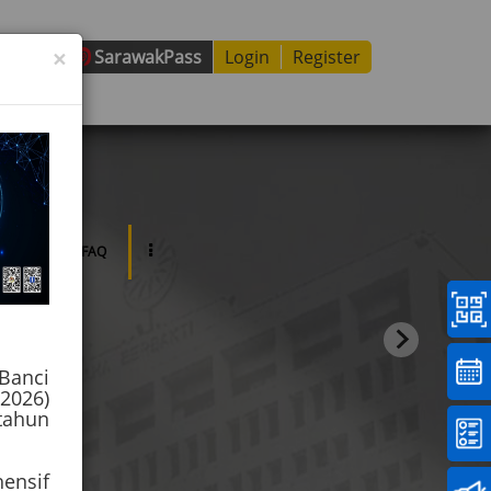
×
Sarawak
Pass
Login
Register
dia
FAQ
Banci
2026)
tahun
ensif