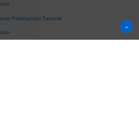
biran
tauan Pelaksanaan Sarawak
Dalam
iti Dan Ombudsman Sarawak
usan Imigresen Dan Buruh
ormasi dan Inovasi Sarawak
lisasi Perkhidmatan Awam Sarawak