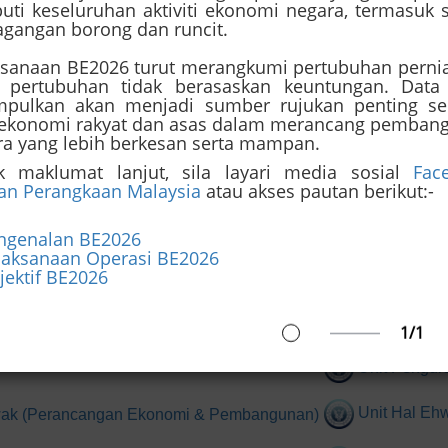
uti keseluruhan aktiviti ekonomi negara, termasuk 
agangan borong dan runcit.
ksanaan BE2026 turut merangkumi pertubuhan perni
a pertubuhan tidak berasaskan keuntungan. Data
mpulkan akan menjadi sumber rujukan penting se
 ekonomi rakyat dan asas dalam merancang pemban
ra yang lebih berkesan serta mampan.
k maklumat lanjut, sila layari media sosial
Face
tan Perangkaan Malaysia
atau akses pautan berikut:-
ngenalan BE2026
laksanaan Operasi BE2026
ATAN PREMIER SAR
jektif BE2026
1/1
Unit Pengu
Unit Hal Eh
awak (Perancangan Ekonomi & Pembangunan)