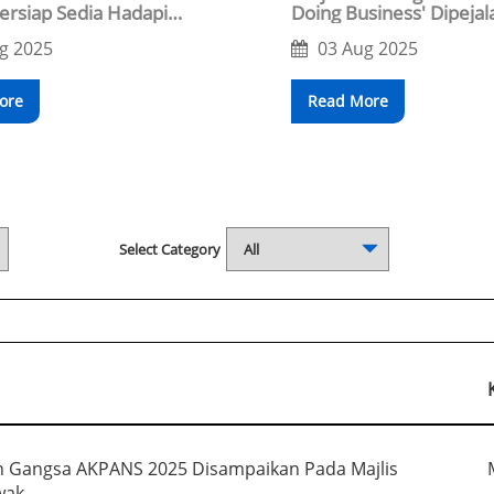
ersiap Sedia Hadapi
Doing Business' Dipejala
Sibu, Muntang Ngadu Li
g 2025
03 Aug 2025
Dagang
ore
Read More
Select Category
n Gangsa AKPANS 2025 Disampaikan Pada Majlis
wak