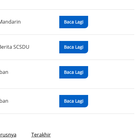
Mandarin
Baca Lagi
Berita SCSDU
Baca Lagi
Iban
Baca Lagi
Iban
Baca Lagi
erusnya
Terakhir