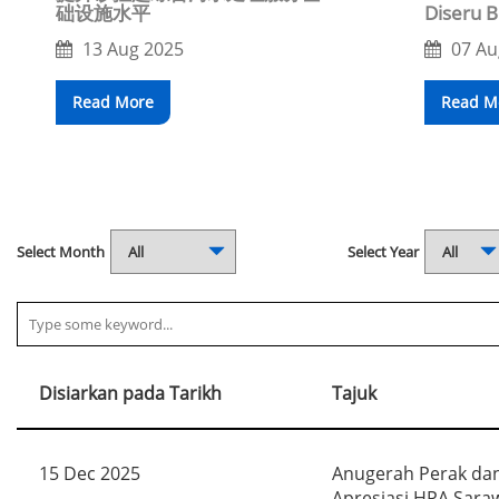
础设施水平
Diseru B
RMK-13
13 Aug 2025
07 Au
Read More
Read M
Select Month
Select Year
Disiarkan pada Tarikh
Tajuk
15 Dec 2025
Anugerah Perak da
Apresiasi HPA Sara