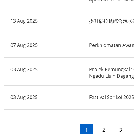
13 Aug 2025
提升砂拉越综合污水
07 Aug 2025
Perkhidmatan Awam
03 Aug 2025
Projek Pemungkal 'E
Ngadu Lisin Dagang
03 Aug 2025
Festival Sarikei 2
1
2
3