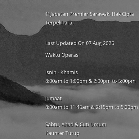
© Jabatan Premier Sarawak. Hak Cipta
Terpelihara.
Last Updated On 07 Aug 2026
Waktu Operasi
Isnin - Khamis
8:00am to 1:00pm & 2:00pm to 5:00pm
Jumaat
8:00am to 11:45am & 2:15pm to 5:00pm
Sabtu, Ahad & Cuti Umum
Kaunter Tutup