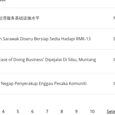
处理服务基础设施水平
 Sarawak Diseru Bersiap Sedia Hadapi RMK-13
ase of Doing Business' Dipejalai Di Sibu, Muntang
025 Negap Penyerakup Enggau Pesaka Komuniti
4
5
6
7
8
9
10
Set