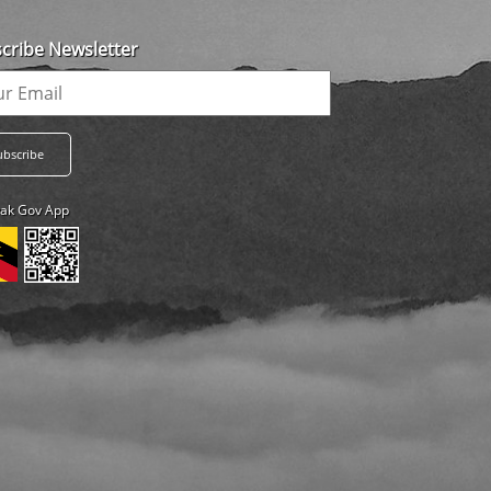
cribe Newsletter
ak Gov App