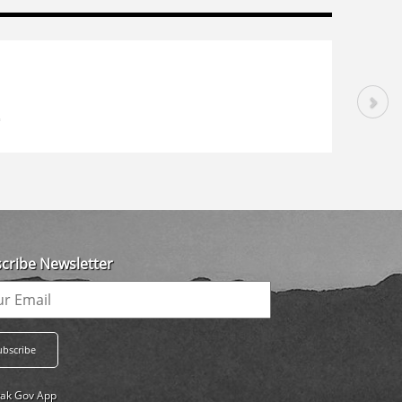
cribe Newsletter
ak Gov App